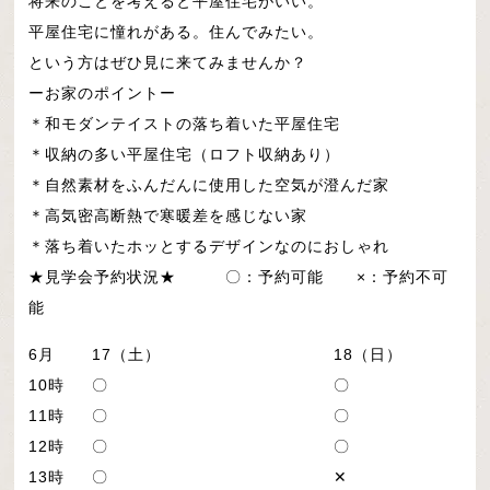
将来のことを考えると平屋住宅がいい。
平屋住宅に憧れがある。住んでみたい。
という方はぜひ見に来てみませんか？
ーお家のポイントー
＊和モダンテイストの落ち着いた平屋住宅
＊収納の多い平屋住宅（ロフト収納あり）
＊自然素材をふんだんに使用した空気が澄んだ家
＊高気密高断熱で寒暖差を感じない家
＊落ち着いたホッとするデザインなのにおしゃれ
★見学会予約状況★ 〇：予約可能 ×：予約不可
能
6月
17（土）
18（日）
10時
〇
〇
11時
〇
〇
12時
〇
〇
13時
〇
✕