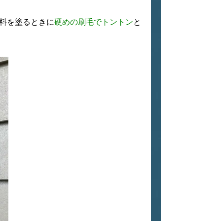
料を塗るときに
硬めの刷毛でトントン
と