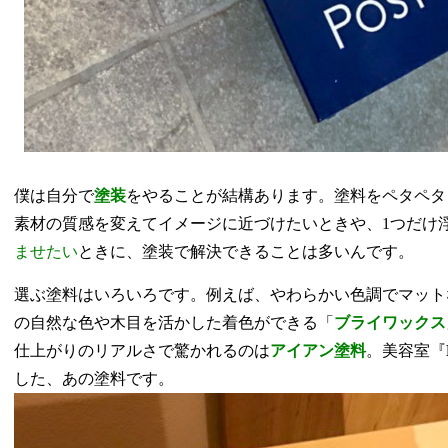
僕は自分で
塗装
をやることが結構あります。塗料をペタペタ
素材の質感を変えてイメージに近づけたいときや、1つだけ
ませたい
ときに、塗装で解決できることは多いんです。
選ぶ塗料はいろいろです。例えば、やわらかい色調でマット
の自然な色や木目を活かした着色ができる「
ブライワックス
仕上がりのリアルさで驚かれるのは
アイアン塗料
。美容室『
した、あの塗料です。